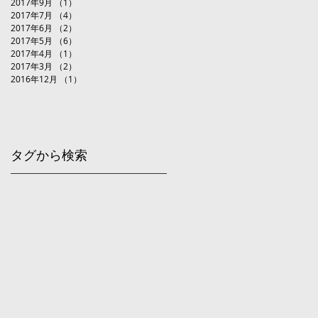
2017年9月
（1）
1件の記事
2017年7月
（4）
4件の記事
2017年6月
（2）
2件の記事
2017年5月
（6）
6件の記事
2017年4月
（1）
1件の記事
2017年3月
（2）
2件の記事
2016年12月
（1）
1件の記事
タグから検索
hair make HY
news
コンテスト
チョリクラ
ハローズ
プレクランまつ毛美容液
ペーアッシュ弱酸性美容
リップアディクト
二子玉川店
山崎裕俊美容室
烏山店（Doll）
経堂店
自由が丘店