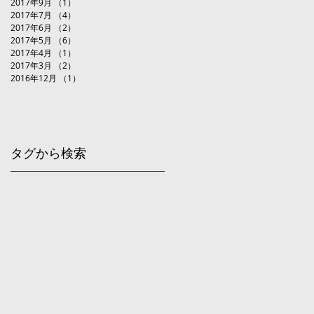
2017年9月
（1）
1件の記事
2017年7月
（4）
4件の記事
2017年6月
（2）
2件の記事
2017年5月
（6）
6件の記事
2017年4月
（1）
1件の記事
2017年3月
（2）
2件の記事
2016年12月
（1）
1件の記事
タグから検索
hair make HY
news
コンテスト
チョリクラ
ハローズ
プレクランまつ毛美容液
ペーアッシュ弱酸性美容
リップアディクト
二子玉川店
山崎裕俊美容室
烏山店（Doll）
経堂店
自由が丘店